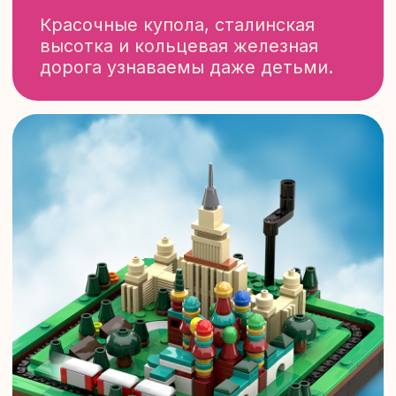
КАЗАНСКИЙ СОБОР
ОЛИЦЕТВОРЯЕТ
САНКТ-ПЕТЕРБУРГ
Собирая набор, ребёнок
тренирует моторику
и знакомится с архитектурой
города.