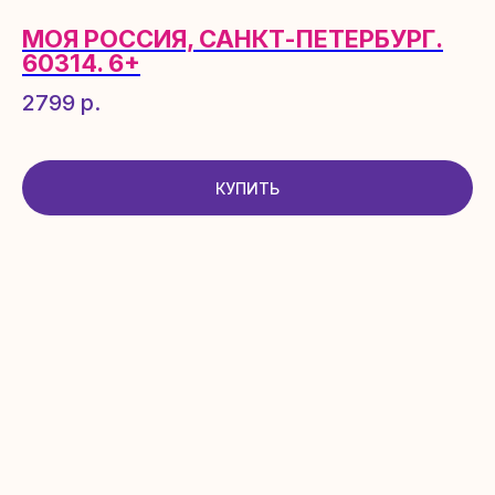
МОЯ РОССИЯ, САНКТ-ПЕТЕРБУРГ.
60314. 6+
2799
р.
ОГРНИП 319505300004952,
ИП Бабаев Т.А.
КУПИТЬ
ИНН 500807849131
©Все права защищены