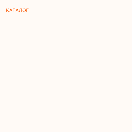
КАТАЛОГ
СКАЧАЙТЕ
ИНСТРУКЦИЮ
ПО СБОРКЕ В
НАШЕМ
ТЕЛЕГРАМ БОТЕ